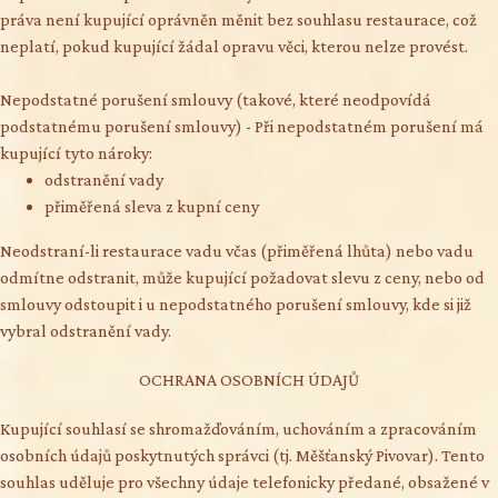
práva není kupující oprávněn měnit bez souhlasu restaurace, což
neplatí, pokud kupující žádal opravu věci, kterou nelze provést.
Nepodstatné porušení smlouvy (takové, které neodpovídá
podstatnému porušení smlouvy) - Při nepodstatném porušení má
kupující tyto nároky:
odstranění vady
přiměřená sleva z kupní ceny
Neodstraní-li restaurace vadu včas (přiměřená lhůta) nebo vadu
odmítne odstranit, může kupující požadovat slevu z ceny, nebo od
smlouvy odstoupit i u nepodstatného porušení smlouvy, kde si již
vybral odstranění vady.
OCHRANA OSOBNÍCH ÚDAJŮ
Kupující souhlasí se shromažďováním, uchováním a zpracováním
osobních údajů poskytnutých správci (tj. Měšťanský Pivovar). Tento
souhlas uděluje pro všechny údaje telefonicky předané, obsažené v