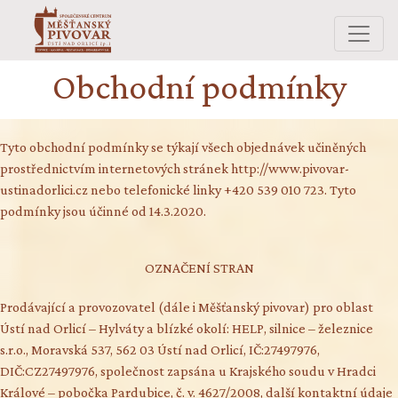
Obchodní podmínky
Tyto obchodní podmínky se týkají všech objednávek učiněných
prostřednictvím internetových stránek http://www.pivovar-
ustinadorlici.cz nebo telefonické linky +420 539 010 723. Tyto
podmínky jsou účinné od 14.3.2020.
OZNAČENÍ STRAN
Prodávající a provozovatel (dále i Měšťanský pivovar) pro oblast
Ústí nad Orlicí – Hylváty a blízké okolí: HELP, silnice – železnice
s.r.o., Moravská 537, 562 03 Ústí nad Orlicí, IČ:27497976,
DIČ:CZ27497976, společnost zapsána u Krajského soudu v Hradci
Králové – pobočka Pardubice, č. v. 4627/2008, další kontaktní údaje