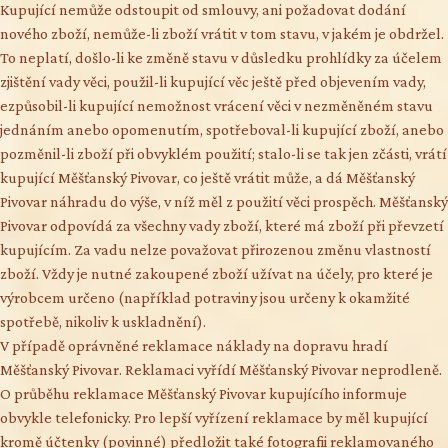
Kupující nemůže odstoupit od smlouvy, ani požadovat dodání
nového zboží, nemůže-li zboží vrátit v tom stavu, v jakém je obdržel.
To neplatí, došlo-li ke změně stavu v důsledku prohlídky za účelem
zjištění vady věci, použil-li kupující věc ještě před objevením vady,
ezpůsobil-li kupující nemožnost vrácení věci v nezměněném stavu
jednáním anebo opomenutím, spotřeboval-li kupující zboží, anebo
pozměnil-li zboží při obvyklém použití; stalo-li se tak jen zčásti, vrátí
kupující Měšťanský Pivovar, co ještě vrátit může, a dá Měšťanský
Pivovar náhradu do výše, v níž měl z použití věci prospěch. Měšťanský
Pivovar odpovídá za všechny vady zboží, které má zboží při převzetí
kupujícím. Za vadu nelze považovat přirozenou změnu vlastností
zboží. Vždy je nutné zakoupené zboží užívat na účely, pro které je
výrobcem určeno (například potraviny jsou určeny k okamžité
spotřebě, nikoliv k uskladnění).
V případě oprávněné reklamace náklady na dopravu hradí
Měšťanský Pivovar. Reklamaci vyřídí Měšťanský Pivovar neprodleně.
O průběhu reklamace Měšťanský Pivovar kupujícího informuje
obvykle telefonicky. Pro lepší vyřízení reklamace by měl kupující
kromě účtenky (povinné) předložit také fotografii reklamovaného