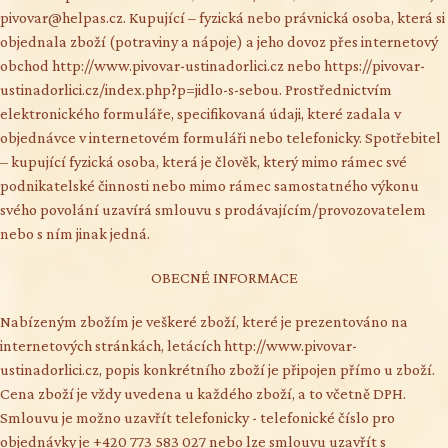
pivovar@helpas.cz. Kupující – fyzická nebo právnická osoba, která si
objednala zboží (potraviny a nápoje) a jeho dovoz přes internetový
obchod http://www.pivovar-ustinadorlici.cz nebo https://pivovar-
ustinadorlici.cz/index.php?p=jidlo-s-sebou. Prostřednictvím
elektronického formuláře, specifikovaná údaji, které zadala v
objednávce v internetovém formuláři nebo telefonicky. Spotřebitel
– kupující fyzická osoba, která je člověk, který mimo rámec své
podnikatelské činnosti nebo mimo rámec samostatného výkonu
svého povolání uzavírá smlouvu s prodávajícím/provozovatelem
nebo s ním jinak jedná.
OBECNÉ INFORMACE
Nabízeným zbožím je veškeré zboží, které je prezentováno na
internetových stránkách, letácích http://www.pivovar-
ustinadorlici.cz, popis konkrétního zboží je připojen přímo u zboží.
Cena zboží je vždy uvedena u každého zboží, a to včetně DPH.
Smlouvu je možno uzavřít telefonicky - telefonické číslo pro
objednávky je +420 773 583 027 nebo lze smlouvu uzavřít s