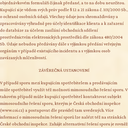
objednávkovém formuláři či jinak předané, a to na dobu neurčitou.
Kupující si je vědom svých práv podle § 12 a 21 zákona č. 101/2000 Sb.,
o ochraně osobních údajů. Všechny údaje jsou shromažďovány a
zpracovávány výhradně pro účely identifikace klienta a k zařazení
do databáze za účelem zasílání obchodních sdělení
prostřednictvím elektronických prostředků dle zákona 480/2004
Sb. Údaje nebudou předávány dále s výjimkou předání veřejným
orgánům v případě existujícího incidentu a s výjimkou osob
zavázaných mlčenlivostí.
ZÁVĚREČNÁ USTANOVENÍ
V případě sporu mezi kupujícím spotřebitelem a prodávajícím
může spotřebitel využít též možnosti mimosoudního řešení sporu. V
takovém případě může kupující spotřebitel kontaktovat subjekt
mimosoudního řešení sporu, kterým je Česká obchodní inspekce
(www.coi.cz) a postupovat dle pravidel tam uvedených. Více
informací o mimosoudním řešení sporů lze nalézt též na stránkách
České obchodní inspekce. Zahájit alternativní řešení sporu je rovněž