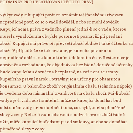
PODMÍNKY PRO UPLATŇOVÁNÍ TĚCHTO PRÁV)
Výskyt vady je kupující povinen oznámit Měšťanskému Pivovaru
neprodleně poté, co se o vadě dověděl, nebo se mohl dovědět.
Kupující nemá práva z vadného plnění, jedná-li se o vadu, kterou
musel s vynaložením obvyklé pozornosti poznat již při předání
zboží. Kupující má právo při převzetí zboží obdržet také účtenku za
zboží. V případě, že se tak nestane, je kupující povinen to
neprodleně ohlásit na kontaktním telefonním čísle. Restaurace je
oprávněna rozhodnout, že objednávka bez řádně doručené účtenky
bude kupujícímu doručena bezplatně, na což není ze strany
kupujícího právní nárok. Potraviny jsou určeny pro okamžitou
konzumaci. U baleného zboží v originálním obalu (zejména nápoje)
je uvedena doba minimální trvanlivosti na obalu zboží. Má-li zboží
vady a je-li vada odstranitelná, může se kupující domáhat buď
odstranění vady, nebo doplnění toho, co chybí, anebo přiměřené
slevy z ceny. Nelze-li vadu odstranit a nelze-li pro ni zboží řádně
užít, může kupující buď odstoupit od smlouvy, anebo se domáhat
přiměřené slevy z ceny.