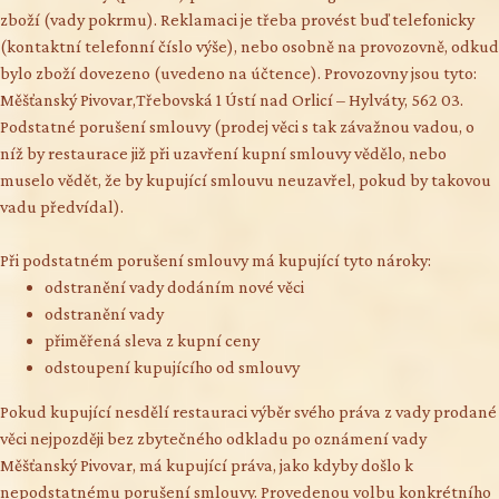
zboží (vady pokrmu). Reklamaci je třeba provést buď telefonicky
(kontaktní telefonní číslo výše), nebo osobně na provozovně, odkud
bylo zboží dovezeno (uvedeno na účtence). Provozovny jsou tyto:
Měšťanský Pivovar,Třebovská 1 Ústí nad Orlicí – Hylváty, 562 03.
Podstatné porušení smlouvy (prodej věci s tak závažnou vadou, o
níž by restaurace již při uzavření kupní smlouvy vědělo, nebo
muselo vědět, že by kupující smlouvu neuzavřel, pokud by takovou
vadu předvídal).
Při podstatném porušení smlouvy má kupující tyto nároky:
odstranění vady dodáním nové věci
odstranění vady
přiměřená sleva z kupní ceny
odstoupení kupujícího od smlouvy
Pokud kupující nesdělí restauraci výběr svého práva z vady prodané
věci nejpozději bez zbytečného odkladu po oznámení vady
Měšťanský Pivovar, má kupující práva, jako kdyby došlo k
nepodstatnému porušení smlouvy. Provedenou volbu konkrétního