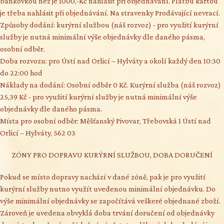
bankovkou než je 1000,-Kč nahlásit při objednávání. Platbu kartou
je třeba nahlásit při objednávání. Na stravenky Prodávající nevrací.
Způsoby dodání: kurýrní službou (náš rozvoz) - pro využití kurýrní
služby je nutná minimální výše objednávky dle daného pásma,
osobní odběr.
Doba rozvozu: pro Ústí nad Orlicí – Hylváty a okolí každý den 10:30
do 22:00 hod
Náklady na dodání: Osobní odběr 0 Kč. Kurýrní služba (náš rozvoz)
25,39 Kč - pro využití kurýrní služby je nutná minimální výše
objednávky dle daného pásma.
Místa pro osobní odběr: Měšťanský Pivovar, Třebovská 1 Ústí nad
Orlicí – Hylváty, 562 03
ZÓNY PRO DOPRAVU KURÝRNÍ SLUŽBOU, DOBA DORUČENÍ
Pokud se místo dopravy nachází v dané zóně, pak je pro využití
kurýrní služby nutno využít uvedenou minimální objednávku. Do
výše minimální objednávky se započítává veškeré objednané zboží.
Zároveň je uvedena obvyklá doba trvání doručení od objednávky