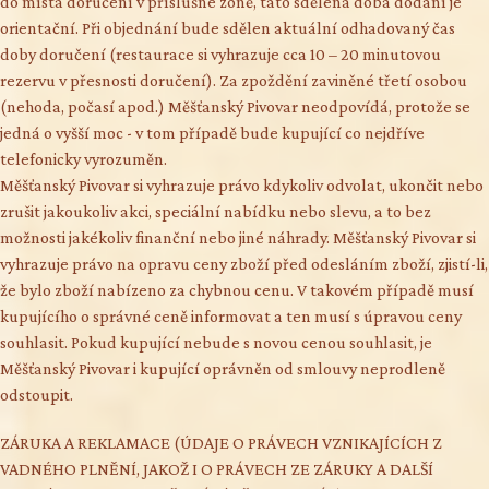
do místa doručení v příslušné zóně, tato sdělená doba dodání je
orientační. Při objednání bude sdělen aktuální odhadovaný čas
doby doručení (restaurace si vyhrazuje cca 10 – 20 minutovou
rezervu v přesnosti doručení). Za zpoždění zaviněné třetí osobou
(nehoda, počasí apod.) Měšťanský Pivovar neodpovídá, protože se
jedná o vyšší moc - v tom případě bude kupující co nejdříve
telefonicky vyrozuměn.
Měšťanský Pivovar si vyhrazuje právo kdykoliv odvolat, ukončit nebo
zrušit jakoukoliv akci, speciální nabídku nebo slevu, a to bez
možnosti jakékoliv finanční nebo jiné náhrady. Měšťanský Pivovar si
vyhrazuje právo na opravu ceny zboží před odesláním zboží, zjistí-li,
že bylo zboží nabízeno za chybnou cenu. V takovém případě musí
kupujícího o správné ceně informovat a ten musí s úpravou ceny
souhlasit. Pokud kupující nebude s novou cenou souhlasit, je
Měšťanský Pivovar i kupující oprávněn od smlouvy neprodleně
odstoupit.
ZÁRUKA A REKLAMACE (ÚDAJE O PRÁVECH VZNIKAJÍCÍCH Z
VADNÉHO PLNĚNÍ, JAKOŽ I O PRÁVECH ZE ZÁRUKY A DALŠÍ