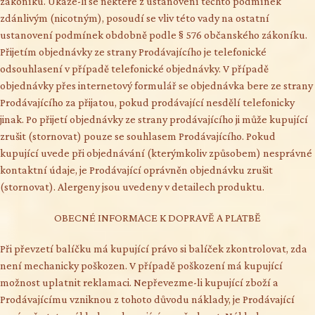
zákoníku. Ukáže-li se některé z ustanovení těchto podmínek
zdánlivým (nicotným), posoudí se vliv této vady na ostatní
ustanovení podmínek obdobně podle § 576 občanského zákoníku.
Přijetím objednávky ze strany Prodávajícího je telefonické
odsouhlasení v případě telefonické objednávky. V případě
objednávky přes internetový formulář se objednávka bere ze strany
Prodávajícího za přijatou, pokud prodávající nesdělí telefonicky
jinak. Po přijetí objednávky ze strany prodávajícího ji může kupující
zrušit (stornovat) pouze se souhlasem Prodávajícího. Pokud
kupující uvede při objednávání (kterýmkoliv způsobem) nesprávné
kontaktní údaje, je Prodávající oprávněn objednávku zrušit
(stornovat). Alergeny jsou uvedeny v detailech produktu.
OBECNÉ INFORMACE K DOPRAVĚ A PLATBĚ
Při převzetí balíčku má kupující právo si balíček zkontrolovat, zda
není mechanicky poškozen. V případě poškození má kupující
možnost uplatnit reklamaci. Nepřevezme-li kupující zboží a
Prodávajícímu vzniknou z tohoto důvodu náklady, je Prodávající