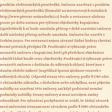
použitím elektronických prostředků. Smlouva uzavřená s použitím
elektronických prostředků (formulář na internetových stránkách
http://www.pivovar-ustinadorlici.cz) bude u restaurace uložena
pouze po dobu nutnou pro vyřízení objednávky, kupujícímu
(spotřebiteli) k ní bude umožněn přístup v době uzavírání smlouvy
další následný přístup nebude umožněn. Smlouvu lze uzavřít v
českém jazyce. Pro restauraci nejsou závazné žádné kodexy chování
kromě právních předpisů ČR. Prodávající si vyhrazuje právo
neuzavřít smlouvu s kupujícími, kteří při předchozí objednávce
odmítli řádně hradit cenu objednávky. Prodávající si vyhrazuje právo
neuzavřít smlouvu s dodáním do některých oblastí, které jsou v
daném období rizikové (například špatná sjízdnost vozovek v
některých obcích). Odpověď strany této smlouvy, podle § 1740 odst.
3 občanského zákoníku, s dodatkem nebo odchylkou, není přijetím
nabídky na uzavření této smlouvy, ani když podstatně nemění
podmínky nabídky. Strany smlouvy si musí navzájem změny
odsouhlasit. Pro vyloučení pochybností se uvádí, že žádný závazek
mezi smluvními stranami není závazkem podle § 1980 občanského