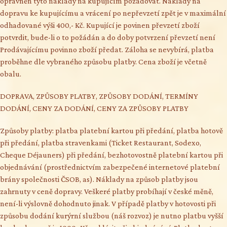
oprávněn tyto náklady na kupujícím požadovat. Náklady na
dopravu ke kupujícímu a vrácení po nepřevzetí zpět je v maximální
odhadované výši 400,- Kč. Kupující je povinen převzetí zboží
potvrdit, bude-li o to požádán a do doby potvrzení převzetí není
Prodávajícímu povinno zboží předat. Záloha se nevybírá, platba
proběhne dle vybraného způsobu platby. Cena zboží je včetně
obalu.
DOPRAVA, ZPŮSOBY PLATBY, ZPŮSOBY DODÁNÍ, TERMÍNY
DODÁNÍ, CENY ZA DODÁNÍ, CENY ZA ZPŮSOBY PLATBY
Způsoby platby: platba platební kartou při předání, platba hotově
při předání, platba stravenkami (Ticket Restaurant, Sodexo,
Cheque Déjauners) při předání, bezhotovostně platební kartou při
objednávání (prostřednictvím zabezpečené internetové platební
brány společnosti ČSOB, as). Náklady na způsob platby jsou
zahrnuty v ceně dopravy. Veškeré platby probíhají v české měně,
není-li výslovně dohodnuto jinak. V případě platby v hotovosti při
způsobu dodání kurýrní službou (náš rozvoz) je nutno platbu vyšší